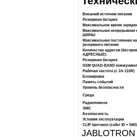
Техническ
Внешний источник питания
Резервная батарея
Максимальное время зарядк
Максимальная непрерывная н
ШИНЫ
Максимальная постоянная наг
резервного питания
Количество адресов (беспро
АДРЕСНЫЕ):
Резервная батарея
GSM QUAD-BAND коммуника
Рабочая частота (с JA-110R)
Блокировка
Память событий
Уровень безопасности
Среда
Радиопомехи
ЭМС
Безопасность
Условия эксплуатации
CLIP протокол (caller ID + SMS
JABLOTRON 1