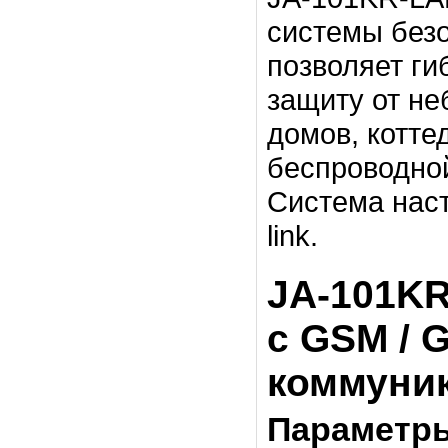
системы без
позволяет
ги
защиту
от
не
домов,
котте
беспроводно
Система нас
link.
JA-101K
с GSM / 
коммуни
Параметры