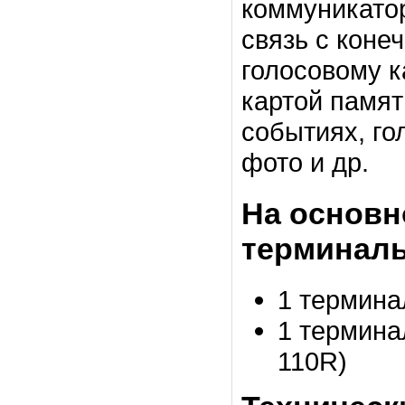
коммуникат
связь с коне
голосовому 
картой памят
событиях, го
фото и др.
На основн
терминал
1 термин
1 термина
110R)