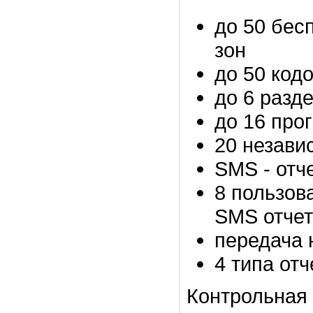
до 50 бе
зон
до 50 код
до 6 разд
до 16 про
20 незави
SMS - отч
8 пользов
SMS отче
передача 
4 типа от
Контрольная