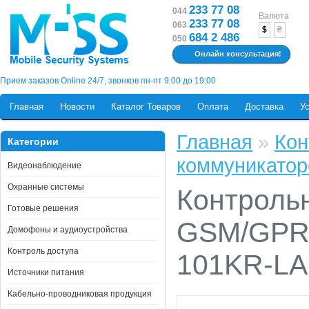
233 77 08
044
Валюта
233 77 08
063
$
₴
684 2 486
050
Онлайн консультация!
Прием заказов Online 24/7, звонков пн-пт 9:00 до 19:00
Главная
Новости
Каталог Товаров
Оплата
Доставка
У
Главная
»
Кон
Категории
коммуникатор
Видеонаблюдение
Охранные системы
Контрольн
Готовые решения
GSM/GPRS
Домофоны и аудиоустройства
Контроль доступа
101KR-L
Источники питания
Кабельно-проводниковая продукция