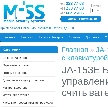
233 77 08
044
Валюта
233 77 08
063
$
₴
684 2 486
050
Онлайн консультация!
Прием заказов Online 24/7, звонков пн-пт 9:00 до 19:00
Главная
Новости
Каталог Товаров
Оплата
Доставка
У
Главная
»
JA-
Категории
с клавиатуро
Видеонаблюдение
Охранные системы
JA-153E 
Готовые решения
управлени
Домофоны и аудиоустройства
Контроль доступа
считыват
Источники питания
Кабельно-проводниковая продукция