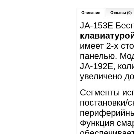
Описание
Отзывы (0)
JA-153E Бес
клавиатуро
имеет 2-х ст
панелью. Мод
JA-192E, кол
увеличено до
Сегменты исп
постановки/с
периферийны
Функция сма
обеспечивает