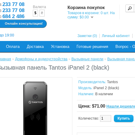
233 77 08
4
Валюта
Корзина покупок
233 77 08
3
$
₴
Товаров в корзине: 0 шт. На
684 2 486
0
сумму: $0.00
Онлайн консультация!
 до 19:00
Заметки (0)
Личный кабинет
Оплата
Доставка
Установка
Готовые решения
Вопрос - 
лавная
»
Домофоны и аудиоустройства
»
Вызывные панели
»
Вызывная панель
ызывная панель Tantos iPanel 2 (black)
Производитель:
Tantos
Модель:
iPanel 2 (black)
Наличие:
В наличии
Цена: $71.00
Нашли дешевл
Количество: