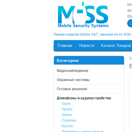
04
06
05
Прием заказов Online 24/7, звонков пн-пт 9:00
Главная
Новости
Каталог Товаров
Г
Категории
В
Видеонаблюдение
Охранные системы
Готовые решения
Домофоны и аудиоустройства
- Gardi
- Tantos
- Slinex
- Commax
- Kocom
- Домофоны черно-белые