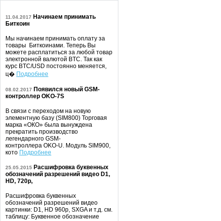
Начинаем принимать
11.04.2017
Биткоин
Мы начинаем принимать оплату за
товары Биткоинами. Теперь Вы
можете расплатиться за любой товар
электронной валютой BTC. Так как
курс BTC/USD постоянно меняется,
ц�
Подробнее
Появился новый GSM-
08.02.2017
контроллер OKO-7S
В связи с переходом на новую
элементную базу (SIM800) Торговая
марка «ОКО» была вынуждена
прекратить производство
легендарного GSM-
контроллера OKO-U. Модуль SIM900,
кото
Подробнее
Расшифровка буквенных
25.05.2015
обозначений разрешений видео D1,
HD, 720p,
Расшифровка буквенных
обозначений разрешений видео
картинки: D1, HD 960p, SXGA и т.д. см.
таблицу: Буквенное обозначение