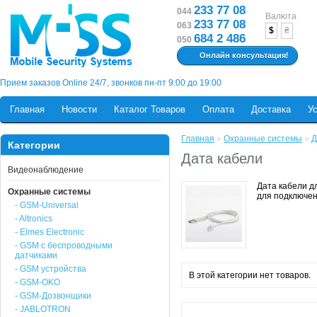
233 77 08
044
Валюта
233 77 08
063
$
₴
684 2 486
050
Онлайн консультация!
Прием заказов Online 24/7, звонков пн-пт 9:00 до 19:00
Главная
Новости
Каталог Товаров
Оплата
Доставка
У
Главная
»
Охранные системы
»
Д
Категории
Дата кабели
Видеонаблюдение
Дата кабели д
Охранные системы
для подключен
- GSM-Universal
- Altronics
- Elmes Electronic
- GSM с беспроводными
датчиками
- GSM устройства
В этой категории нет товаров.
- GSM-OKO
- GSM-Дозвонщики
- JABLOTRON