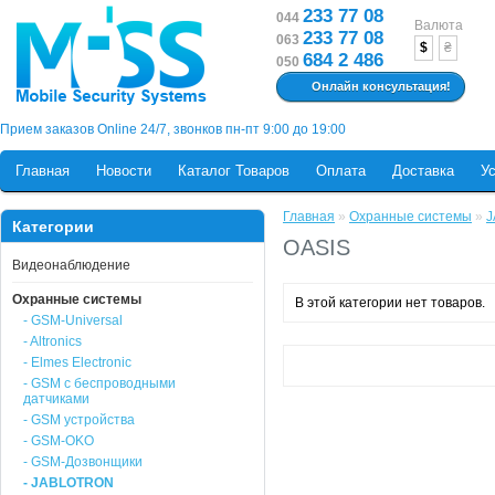
233 77 08
044
Валюта
233 77 08
063
$
₴
684 2 486
050
Онлайн консультация!
Прием заказов Online 24/7, звонков пн-пт 9:00 до 19:00
Главная
Новости
Каталог Товаров
Оплата
Доставка
У
Главная
»
Охранные системы
»
J
Категории
OASIS
Видеонаблюдение
Охранные системы
В этой категории нет товаров.
- GSM-Universal
- Altronics
- Elmes Electronic
- GSM с беспроводными
датчиками
- GSM устройства
- GSM-OKO
- GSM-Дозвонщики
- JABLOTRON