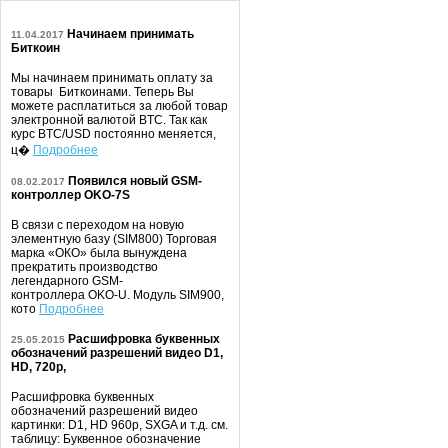
Начинаем принимать
11.04.2017
Биткоин
Мы начинаем принимать оплату за
товары Биткоинами. Теперь Вы
можете расплатиться за любой товар
электронной валютой BTC. Так как
курс BTC/USD постоянно меняется,
ц�
Подробнее
Появился новый GSM-
08.02.2017
контроллер OKO-7S
В связи с переходом на новую
элементную базу (SIM800) Торговая
марка «ОКО» была вынуждена
прекратить производство
легендарного GSM-
контроллера OKO-U. Модуль SIM900,
кото
Подробнее
Расшифровка буквенных
25.05.2015
обозначений разрешений видео D1,
HD, 720p,
Расшифровка буквенных
обозначений разрешений видео
картинки: D1, HD 960p, SXGA и т.д. см.
таблицу: Буквенное обозначение