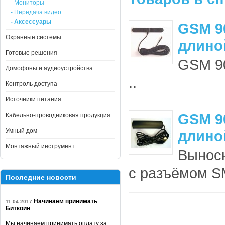
- Мониторы
- Передача видео
- Аксессуары
GSM 90
Охранные системы
длиной
Готовые решения
GSM 90
Домофоны и аудиоустройства
..
Контроль доступа
Источники питания
GSM 90
Кабельно-проводниковая продукция
Умный дом
длино
Монтажный инструмент
Выносн
с разъёмом SM
Последние новости
Начинаем принимать
11.04.2017
Биткоин
Мы начинаем принимать оплату за