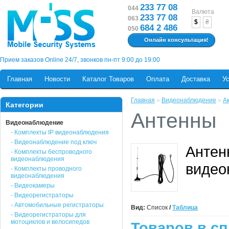
233 77 08
044
Валюта
233 77 08
063
$
₴
684 2 486
050
Онлайн консультация!
Прием заказов Online 24/7, звонков пн-пт 9:00 до 19:00
Главная
Новости
Каталог Товаров
Оплата
Доставка
У
Главная
»
Видеонаблюдение
»
А
Категории
Антенны
Видеонаблюдение
- Комплекты IP видеонаблюдения
- Видеонаблюдение под ключ
Антен
- Комплекты беспроводного
видеонаблюдения
видео
- Комплекты проводного
видеонаблюдения
- Видеокамеры
- Видеорегистраторы
- Автомобильные регистраторы
Вид:
Список
/
Таблица
- Видеорегистраторы для
мотоциклов и велосипедов
Товаров в сп