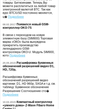
товары Биткоинами. Теперь Вы
можете расплатиться за любой товар
электронной валютой BTC. Так как
курс BTC/USD постоянно меняется,
ц�
Подробнее
Появился новый GSM-
08.02.2017
контроллер OKO-7S
В связи с переходом на новую
элементную базу (SIM800) Торговая
марка «ОКО» была вынуждена
прекратить производство
легендарного GSM-
контроллера OKO-U. Модуль SIM900,
кото
Подробнее
Расшифровка буквенных
25.05.2015
обозначений разрешений видео D1,
HD, 720p,
Расшифровка буквенных
обозначений разрешений видео
картинки: D1, HD 960p, SXGA и т.д. см.
таблицу: Буквенное обозначение
Разрешение Соотношение сто�
Подробнее
Компактный контроллер
10.03.2015
«умного дома» Z-Wave Fibaro Home
Center Li