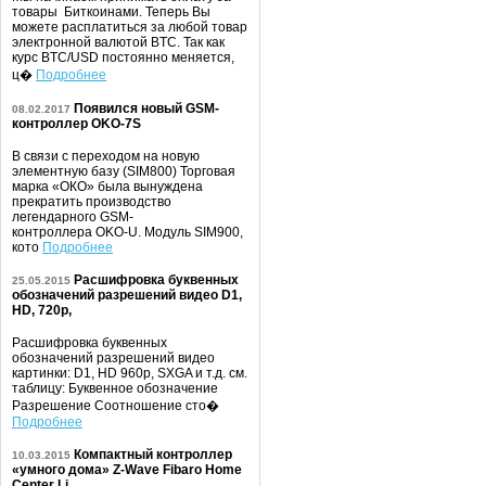
товары Биткоинами. Теперь Вы
можете расплатиться за любой товар
электронной валютой BTC. Так как
курс BTC/USD постоянно меняется,
ц�
Подробнее
Появился новый GSM-
08.02.2017
контроллер OKO-7S
В связи с переходом на новую
элементную базу (SIM800) Торговая
марка «ОКО» была вынуждена
прекратить производство
легендарного GSM-
контроллера OKO-U. Модуль SIM900,
кото
Подробнее
Расшифровка буквенных
25.05.2015
обозначений разрешений видео D1,
HD, 720p,
Расшифровка буквенных
обозначений разрешений видео
картинки: D1, HD 960p, SXGA и т.д. см.
таблицу: Буквенное обозначение
Разрешение Соотношение сто�
Подробнее
Компактный контроллер
10.03.2015
«умного дома» Z-Wave Fibaro Home
Center Li