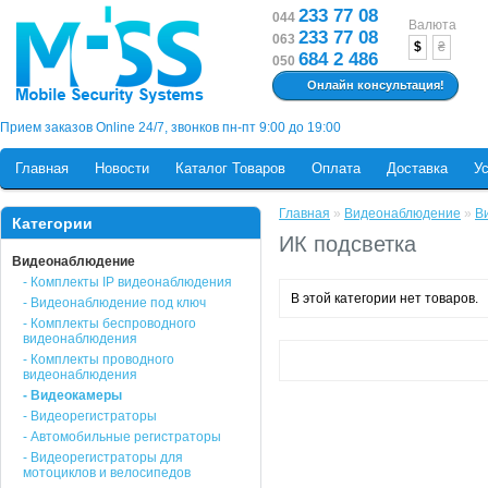
233 77 08
044
Валюта
233 77 08
063
$
₴
684 2 486
050
Онлайн консультация!
Прием заказов Online 24/7, звонков пн-пт 9:00 до 19:00
Главная
Новости
Каталог Товаров
Оплата
Доставка
У
Главная
»
Видеонаблюдение
»
В
Категории
ИК подсветка
Видеонаблюдение
- Комплекты IP видеонаблюдения
В этой категории нет товаров.
- Видеонаблюдение под ключ
- Комплекты беспроводного
видеонаблюдения
- Комплекты проводного
видеонаблюдения
- Видеокамеры
- Видеорегистраторы
- Автомобильные регистраторы
- Видеорегистраторы для
мотоциклов и велосипедов