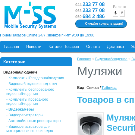
233 77 08
044
Валюта
233 77 08
063
$
₴
684 2 486
050
Онлайн консультация!
Прием заказов Online 24/7, звонков пн-пт 9:00 до 19:00
Главная
Новости
Каталог Товаров
Оплата
Доставка
У
Главная
»
Видеонаблюдение
»
В
Категории
Муляжи
Видеонаблюдение
- Комплекты IP видеонаблюдения
- Видеонаблюдение под ключ
Вид:
Список
/
Таблица
- Комплекты беспроводного
видеонаблюдения
Товаров в сп
- Комплекты проводного
видеонаблюдения
- Видеокамеры
Муляж
- Видеорегистраторы
- Автомобильные регистраторы
Securi
- Видеорегистраторы для
мотоциклов и велосипедов