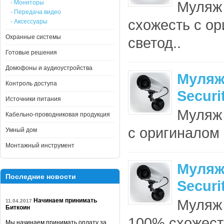
Муляж
- Мониторы
- Передача видео
схожесть с о
- Аксессуары
Охранные системы
светод..
Готовые решения
Домофоны и аудиоустройства
Муляж
Контроль доступа
Secur
Источники питания
Муляж
Кабельно-проводниковая продукция
с оригиналом
Умный дом
Монтажный инструмент
Муляж
Последние новости
Secur
Муляж 
Начинаем принимать
11.04.2017
Биткоин
100% схожест
Мы начинаем принимать оплату за