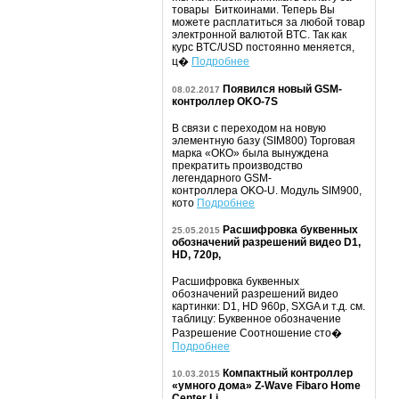
товары Биткоинами. Теперь Вы
можете расплатиться за любой товар
электронной валютой BTC. Так как
курс BTC/USD постоянно меняется,
ц�
Подробнее
Появился новый GSM-
08.02.2017
контроллер OKO-7S
В связи с переходом на новую
элементную базу (SIM800) Торговая
марка «ОКО» была вынуждена
прекратить производство
легендарного GSM-
контроллера OKO-U. Модуль SIM900,
кото
Подробнее
Расшифровка буквенных
25.05.2015
обозначений разрешений видео D1,
HD, 720p,
Расшифровка буквенных
обозначений разрешений видео
картинки: D1, HD 960p, SXGA и т.д. см.
таблицу: Буквенное обозначение
Разрешение Соотношение сто�
Подробнее
Компактный контроллер
10.03.2015
«умного дома» Z-Wave Fibaro Home
Center Li