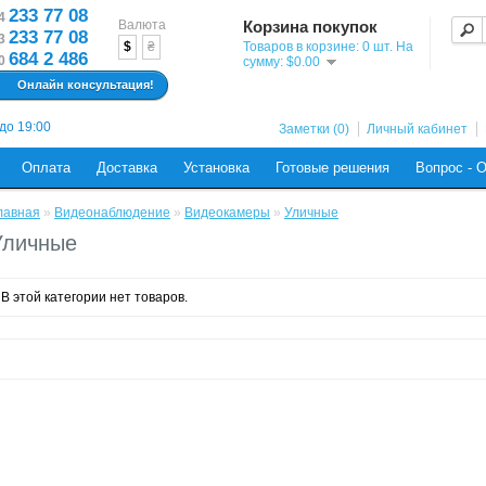
233 77 08
4
Валюта
Корзина покупок
233 77 08
3
$
₴
Товаров в корзине: 0 шт. На
684 2 486
0
сумму: $0.00
Онлайн консультация!
 до 19:00
Заметки (0)
Личный кабинет
Оплата
Доставка
Установка
Готовые решения
Вопрос - 
лавная
»
Видеонаблюдение
»
Видеокамеры
»
Уличные
Уличные
В этой категории нет товаров.